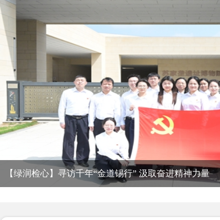
【绿润检心】寻访千年“金道锡行” 汲取奋进精神力量