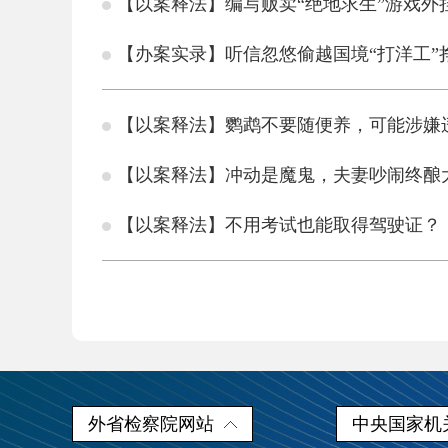
【以案释法】编写贩卖“绝地求生”游戏外
【办案实录】听信忽悠偷越国境“打洋工
【以案释法】鹦鹉不要随便养，可能涉嫌
【以案释法】冲动是魔鬼，夫妻吵闹终酿
【以案释法】不用考试也能取得驾驶证？
外省检察院网站
中央国家机