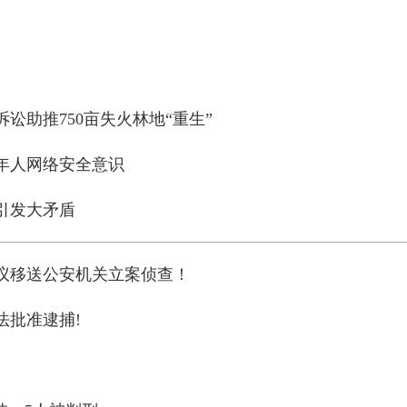
讼助推750亩失火林地“重生”
年人网络安全意识
引发大矛盾
议移送公安机关立案侦查！
法批准逮捕!