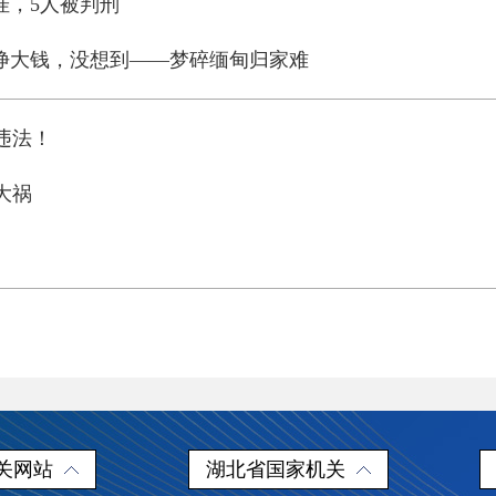
挂，5人被判刑
”挣大钱，没想到——梦碎缅甸归家难
违法！
大祸
关网站
湖北省国家机关