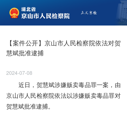
【案件公开】京山市人民检察院依法对贺
慧斌批准逮捕
2024-07-08
近日，
贺慧斌
涉嫌
贩卖毒品
罪
一案，由
京山
市
人民检察院依法以涉嫌
贩卖毒品
罪对
贺慧斌
批准逮捕。