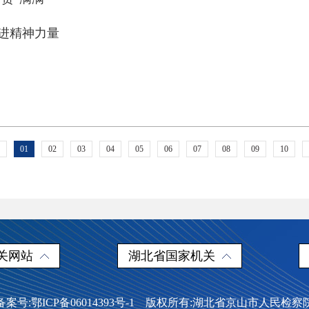
奋进精神力量
01
02
03
04
05
06
07
08
09
10
关网站
湖北省国家机关
备案号:鄂ICP备06014393号-1 版权所有:湖北省京山市人民检察