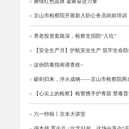
赓续红色血脉 凝聚奋进力量
京山市检察院开展新入职公务员岗前培训
养老投资套路深，检察支招防“入坑”
【安全生产月】护航安全生产 筑牢生命防
这份防毒指南请查收~
砺剑归来，淬火成钢——京山市检察院两
【心尖上的检察】检警携手护青苗 禁毒
六一特辑丨京未大讲堂
强本领 育尖兵 | 比学赶超，这场分享会“