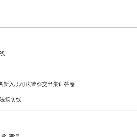
线
名新入职司法警察交出集训答卷
普法筑防线
干货”满满