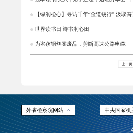
【绿润检心】寻访千年“金道锡行” 汲取
世界读书日|诗书润心田
为盗窃铜丝卖废品，剪断高速公路电缆
上一页
外省检察院网站
中央国家机